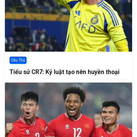
Cầu Thủ
Tiểu sử CR7: Kỷ luật tạo nên huyền thoại