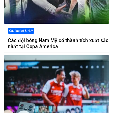
Câu lạc bộ & HLV
Các đội bóng Nam Mỹ có thành tích xuất sắc
nhất tại Copa America