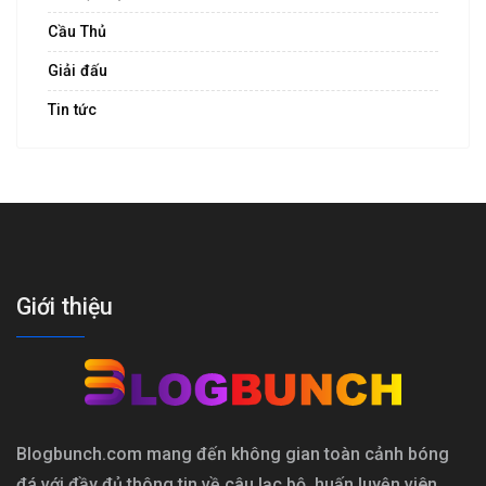
Cầu Thủ
Giải đấu
Tin tức
Giới thiệu
Blogbunch.com mang đến không gian toàn cảnh bóng
đá với đầy đủ thông tin về câu lạc bộ, huấn luyện viên,