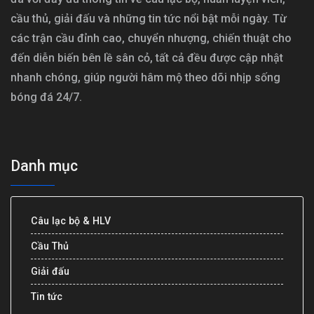
cầu thủ, giải đấu và những tin tức nổi bật mỗi ngày. Từ
các trận cầu đỉnh cao, chuyển nhượng, chiến thuật cho
đến diễn biến bên lề sân cỏ, tất cả đều được cập nhật
nhanh chóng, giúp người hâm mộ theo dõi nhịp sống
bóng đá 24/7.
Danh mục
Câu lạc bộ & HLV
Cầu Thủ
Giải đấu
Tin tức