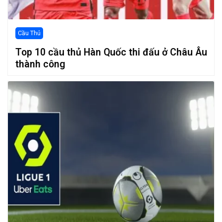
Cầu Thủ
Top 10 cầu thủ Hàn Quốc thi đấu ở Châu Âu
thành công