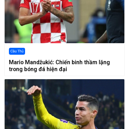
Cầu Thủ
Mario Mandžukić: Chiến binh thầm lặng
trong bóng đá hiện đại