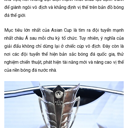
để giành ngôi vô địch và khẳng định vị thế trên bản đồ bóng
đá thế giới.
Mục tiêu lớn nhất của Asian Cup là tìm ra đội tuyển mạnh
nhất châu Á sau mỗi chu kỳ tổ chức. Tuy nhiên, ý nghĩa của
giải đấu không chỉ dừng lại ở chiếc cúp vô địch. Đây còn là
nơi các đội tuyển thể hiện bản sắc bóng đá quốc gia, thử
nghiệm chiến thuật, phát hiện tài năng mới và nâng cao vị thế
của nền bóng đá nước nhà.