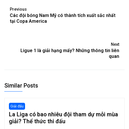
Previous
Các đội bóng Nam Mỹ có thành tích xuất sắc nhất
tại Copa America
Next
Ligue 1 là giải hạng mấy? Những thông tin liên
quan
Similar Posts
Giải đấu
La Liga có bao nhiêu đội tham dự mỗi mùa
giải? Thể thức thi đấu