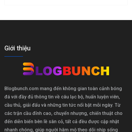
Giới thiệu
Blogbunch.com mang đến không gian toàn cảnh bóng
đá với đầy đủ thông tin về câu lạc bộ, huấn luyện viên,
cầu thủ, giải đấu và những tin tức nổi bật mỗi ngày. Từ
các trận cầu đỉnh cao, chuyển nhượng, chiến thuật cho
đến diễn biến bên lề sân cỏ, tất cả đều được cập nhật
nhanh chóng, giúp người hâm mộ theo dõi nhịp sống