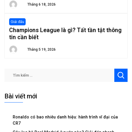
Tháng 6 18, 2026
Giải đấu
Champions League là gì? Tất tần tật thông
tin cần biết
Tháng 5 19, 2026
Tìm
kiếm
cho:
Bài viết mới
Ronaldo có bao nhiêu danh hiệu: hành trình vĩ đại của
CR7