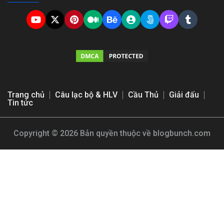
Trang chủ
Câu lạc bộ & HLV
Cầu Thủ
Giải đấu
Tin tức
Copyright © 2026 Bản quyền thuộc về blogbunch.com