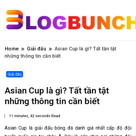
Home
Giải đấu
Asian Cup là gì? Tất tần tật
những thông tin cần biết
Giải đấu
Asian Cup là gì? Tất tần tật
những thông tin cần biết
11 minutes, 42 seconds Read
Asian Cup là giải đấu bóng đá danh giá nhất cấp độ đội