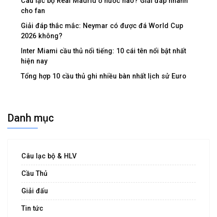
Câu lạc bộ Real Madrid ở nước nào? Giải đáp nhanh
cho fan
Giải đáp thắc mắc: Neymar có được đá World Cup
2026 không?
Inter Miami cầu thủ nổi tiếng: 10 cái tên nổi bật nhất
hiện nay
Tổng hợp 10 cầu thủ ghi nhiều bàn nhất lịch sử Euro
Danh mục
Câu lạc bộ & HLV
Cầu Thủ
Giải đấu
Tin tức