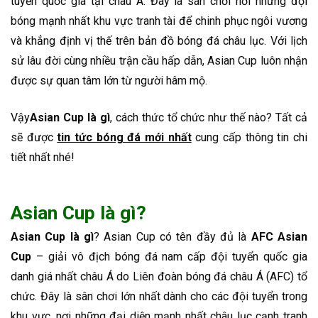
tuyển quốc gia tại châu Á. Đây là sân chơi nơi những đội
bóng mạnh nhất khu vực tranh tài để chinh phục ngôi vương
và khẳng định vị thế trên bản đồ bóng đá châu lục. Với lịch
sử lâu đời cùng nhiều trận cầu hấp dẫn, Asian Cup luôn nhận
được sự quan tâm lớn từ người hâm mộ.
Vậy
Asian Cup là gì
, cách thức tổ chức như thế nào? Tất cả
sẽ được
tin tức bóng đá mới nhất
cung cấp thông tin chi
tiết nhất nhé!
Asian Cup là gì?
Asian Cup là gì
? Asian Cup có tên đầy đủ là
AFC Asian
Cup
– giải vô địch bóng đá nam cấp đội tuyển quốc gia
danh giá nhất châu Á do Liên đoàn bóng đá châu Á (AFC) tổ
chức. Đây là sân chơi lớn nhất dành cho các đội tuyển trong
khu vực, nơi những đại diện mạnh nhất châu lục cạnh tranh