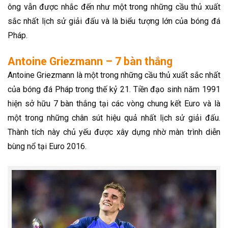
ông vẫn được nhắc đến như một trong những cầu thủ xuất
sắc nhất lịch sử giải đấu và là biểu tượng lớn của bóng đá
Pháp.
Antoine Griezmann – 7 bàn thắng
Antoine Griezmann là một trong những cầu thủ xuất sắc nhất
của bóng đá Pháp trong thế kỷ 21. Tiền đạo sinh năm 1991
hiện sở hữu 7 bàn thắng tại các vòng chung kết Euro và là
một trong những chân sút hiệu quả nhất lịch sử giải đấu.
Thành tích này chủ yếu được xây dựng nhờ màn trình diễn
bùng nổ tại Euro 2016.