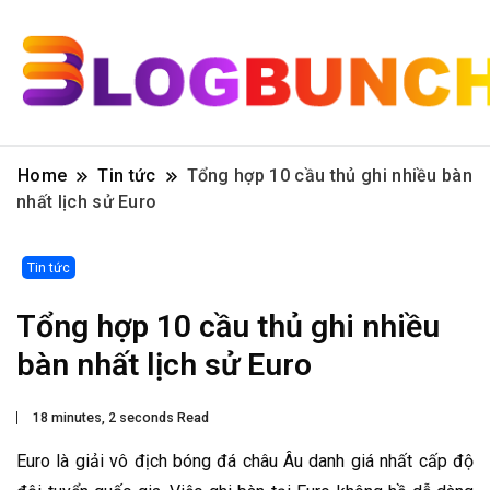
Home
Tin tức
Tổng hợp 10 cầu thủ ghi nhiều bàn
nhất lịch sử Euro
Tin tức
Tổng hợp 10 cầu thủ ghi nhiều
bàn nhất lịch sử Euro
18 minutes, 2 seconds Read
Euro là giải vô địch bóng đá châu Âu danh giá nhất cấp độ