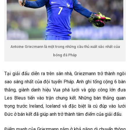
Antoine Griezmann là một trong những cầu thủ xuất sắc nhất của
bóng đá Pháp
Tại giải đấu diễn ra trên sân nhà, Griezmann trở thành ngôi
sao sáng nhất của đội tuyển Pháp. Anh ghi tổng cộng 6 bàn
thắng, giành danh hiệu Vua phá lưới và góp công lớn đưa
Les Bleus tiến vào trận chung kết. Những bàn thắng quan
trọng trước Ireland, Iceland và đặc biệt là cú đúp vào lưới
Đức ở bán kết đã giúp anh trở thành tâm điểm của giải đấu.
Điểm mạnh của Griezmann nằm ở khả năng di chuyển thông