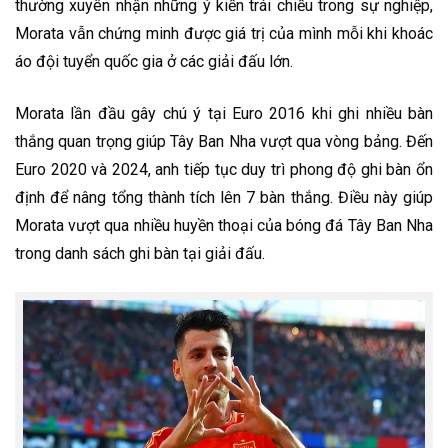
thường xuyên nhận những ý kiến trái chiều trong sự nghiệp,
Morata vẫn chứng minh được giá trị của mình mỗi khi khoác
áo đội tuyển quốc gia ở các giải đấu lớn.
Morata lần đầu gây chú ý tại Euro 2016 khi ghi nhiều bàn
thắng quan trọng giúp Tây Ban Nha vượt qua vòng bảng. Đến
Euro 2020 và 2024, anh tiếp tục duy trì phong độ ghi bàn ổn
định để nâng tổng thành tích lên 7 bàn thắng. Điều này giúp
Morata vượt qua nhiều huyền thoại của bóng đá Tây Ban Nha
trong danh sách ghi bàn tại giải đấu.