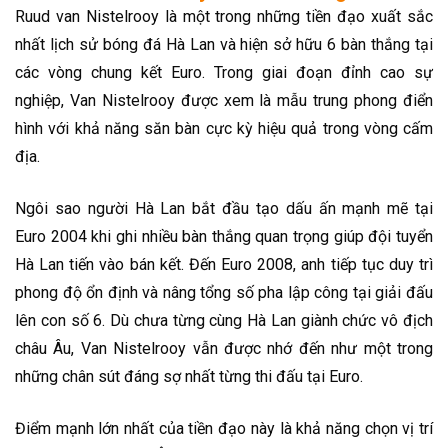
Ruud van Nistelrooy là một trong những tiền đạo xuất sắc
nhất lịch sử bóng đá Hà Lan và hiện sở hữu 6 bàn thắng tại
các vòng chung kết Euro. Trong giai đoạn đỉnh cao sự
nghiệp, Van Nistelrooy được xem là mẫu trung phong điển
hình với khả năng săn bàn cực kỳ hiệu quả trong vòng cấm
địa.
Ngôi sao người Hà Lan bắt đầu tạo dấu ấn mạnh mẽ tại
Euro 2004 khi ghi nhiều bàn thắng quan trọng giúp đội tuyển
Hà Lan tiến vào bán kết. Đến Euro 2008, anh tiếp tục duy trì
phong độ ổn định và nâng tổng số pha lập công tại giải đấu
lên con số 6. Dù chưa từng cùng Hà Lan giành chức vô địch
châu Âu, Van Nistelrooy vẫn được nhớ đến như một trong
những chân sút đáng sợ nhất từng thi đấu tại Euro.
Điểm mạnh lớn nhất của tiền đạo này là khả năng chọn vị trí